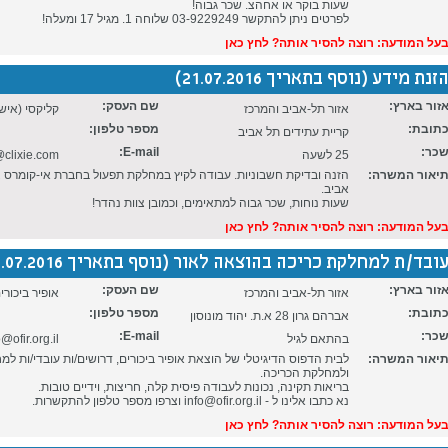
שעות בוקר או אחהצ. שכר גבוה!
לפרטים ניתן להתקשר 03-9229249 שלוחה 1. מגיל 17 ומעלה!
על המודעה: רוצה להסיר אותה? לחץ כאן
זנת מידע (נוסף בתאריך 21.07.2016)
זור בארץ:
שם העסק:
אזור תל-אביב והמרכז
קליקסי (איש
תובת:
מספר טלפון:
קריית עתידים תל אביב
כר:
E-mail:
25 לשעה
clixie.com
יאור המשרה:
הזנה ובדיקת חשבוניות. עבודה לקיץ במחלקת תפעול בחברת אי-קומרס צ
אביב.
שעות נוחות, שכר גבוה למתאימים, וכמובן צוות נהדר!
על המודעה: רוצה להסיר אותה? לחץ כאן
ובד/ת למחלקת כריכה בהוצאה לאור (נוסף בתאריך 20.07.2016)
זור בארץ:
שם העסק:
אזור תל-אביב והמרכז
אופיר ביכורי
תובת:
מספר טלפון:
אברהם גרון 28 א.ת. יהוד מונוסון
כר:
E-mail:
בהתאם לגיל
o@ofir.org.il
יאור המשרה:
לבית הדפוס הדיגיטלי של הוצאת אופיר ביכורים, דרושים/ות עובדי/ות למ
ולמחלקת הכריכה.
בריאות תקינה, נכונות לעבודה פיסית קלה, חריצות, וידיים טובות.
נא כתבו אלינו ל - info@ofir.org.il וצרפו מספר טלפון להתקשרות.
על המודעה: רוצה להסיר אותה? לחץ כאן