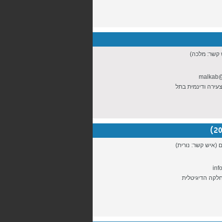
 קשר: מלכה)
malkab@
עירה ודינמית בתל
ם (איש קשר: נורית)
inf
חלקה הדיגיטלית