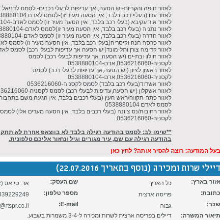
לאזור חיפה והקריות-יש הסעה, אך עדיפות לבעלי רכבים- לסמס לדניאל 0585830371
לאזור עכו (בעליי רכב בלבד, אין הסעה מעיר זו)-לסמס לאדם 0538880104
לאזור אור עקיבא (בעלי רכב בלבד, אין הסעה מעיר זו) לסמס לאדם-0538880104
לאזור נתניה (בעלי רכב בלבד, אין הסעה מעיר זו)לסמס לאדם-0538880104
לאזור חדרה (בעלי רכב בלבד, אין הסעה מעיר זו) לסמס לאדם-0538880104
לאזור פרסה חנה וקיסריה(בעלי רכב בלבד, אין הסעה מעיר זו) לסמס לאדם-8880104
לאזור קדימה צורן ותל-מונד(יש הסעה אך עדיפות לבעלי רכב) לסמס לאדם-8880104
לאזור חולון ובת-ים (יש הסעה, אך עדיפות לבעלי רכב) לסמס
לקסניה-0536216060,אדם-0538880104
לאזור ראשון לציון (יש הסעה,אך עדיפות לבעלי רכב) לסמס
לקסניה-0536216060,אדם-0538880104
לאזור אשדוד(בעלי רכב בלבד) לסמס לקסניה-0536216060
לאזור אשקלון (יש הסעה,עדיפות לבעלי רכב) לסמס לקסניה-0536216060
לאזור פתח-תקווה/ראש העין (בעלי רכבים בלבד, אין הגעה משם בתחבורה
לסמס לאדם 0538880104
לאזור רחובות/נס ציונה (בעלי רכבים בלבד, אין הסעה מערים אלו) לסמס
לקסניה-0536216060.
**שימו לב: לסמס בהודעה רגילה בלבד לא בווצאפ אחרת לא תתקב
בהודעה רגילה עם שם, עיר מגורים וגיל ונחזור אליכם טלפונית.
על המודעה: רוצה להסיר אותה? לחץ כאן
יילי שרות ומכירה (נוסף בתאריך 22.07.2016)
זור בארץ:
שם העסק:
כל הארץ
אר. טי.אס (
תובת:
מספר טלפון:
פריסה ארצית
039229249
כר:
E-mail:
גבוה
l@rtspr.co.il
יאור המשרה:
דיילים בפריסה ארצית לשרות ומכירה ל-3-4 משמרות בשבוע.