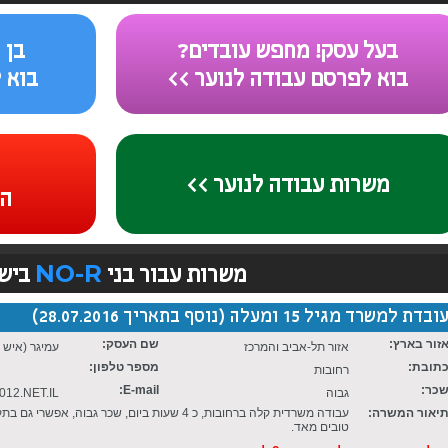
בעל עסק! מחפש עובדים?
בן 
בוא לפרסם עבודה לנוער >>
בוא 
משרות עבודה לנוער >>
המ
NO-R
משרות עבור בני
ביש
ובדת למשרד מגיל 15 ומעלה (נוסף בתאריך 28.07.2016)
זור בארץ:
שם העסק:
אזור תל-אביב והמרכז
עמיגר (איש 
תובת:
מספר טלפון:
רחובות
כר:
E-mail:
גבוה
12.NET.IL
יאור המשרה:
עבודה משרדית קלה ברחובות, כ 4 שעות ביום, שכר גבוה, א
טובים מאד.