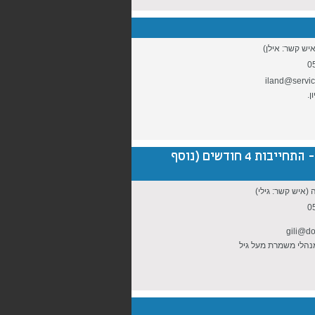
(איש קשר: אילן)
0
iland@service
דרושים לדומינוס פיצה אזור צפון ת"א והשרון, מעל גיל גיל 17- התחייבות 4 חודשים (נוסף
 (איש קשר: גילי)
0
gili@do
מנהלי משמרת מעל גיל