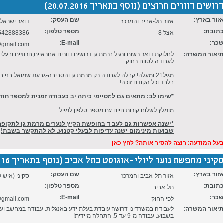
רושים דוורים חרוצים (נוסף בתאריך 20.07.2016)
זור בארץ:
שם העסק:
אזור תל-אביב והמרכז
דואר ישראל (
תובת:
מספר טלפון:
אצל 8
542888386
כר:
E-mail:
gmail.com
יאור המשרה:
לחלוקת דואר רשום ורגיל ברמת גן דרושים דוורים אחראיים,חרוצים ובעלי
לעבודה לטווח רחוק.
מגיל21 ומעלה! קבלה לעבודה רק מרמת גן והסביבה-גבעת שמואל בני ב
בלבד וכל הקודם זוכה!
*שימו לב: מתאים גם למסיימי כיתה יב כעבודה זמנית למספר חוד
מומלץ לשלוח קורות חיים עם מספר טלפון למייל.
*ישנה אפשרות גם לעבוד בחופשת הקיץ לנערים מרמת גן לתקופ
שבועות מינימום ישנה עדיפות לבעלי קטנוע. לא להתקשר בשבת!
על המודעה: רוצה להסיר אותה? לחץ כאן
קיני מחפשת נוער ליולי-אוגוסט בתל אביב (נוסף בתאריך 20.07.2016)
זור בארץ:
שם העסק:
אזור תל-אביב והמרכז
סקיני (איש ק
תובת:
מספר טלפון:
תל אביב
כר:
E-mail:
לפי החוק
@gmail.com
יאור המשרה:
בשבוע. עבודה מ-9 עד 5. התחלה מיידית!