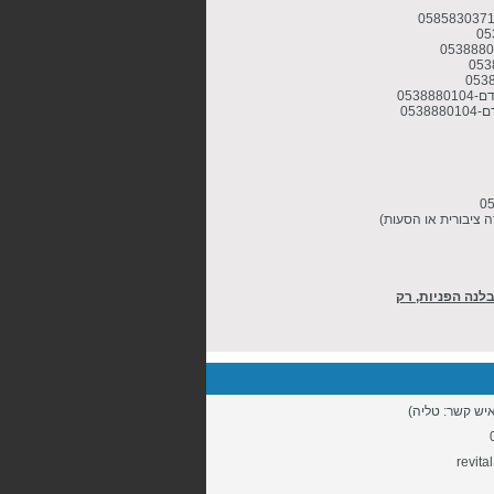
053
053
 ציבורית או הסעות)
לנה הפניות, רק
איש קשר: טליה)
revita