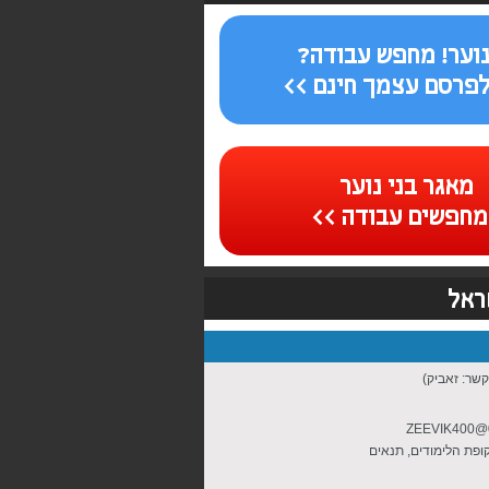
נוער! מחפש עבודה?
לפרסם עצמך חינם >>
מאגר בני נוער
חפשים עבודה >>
ראל
קשר: זאביק)
ZEEVIK400@0
פשרי גם בתקופת הלימודים, תנאים