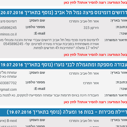
על המודעה: רוצה להסיר אותה? לחץ כאן
רושים דומינוס פיצה נמל תל אביב (נוסף בתאריך 20.07.2016)
זור בארץ:
שם העסק:
אזור תל-אביב והמרכז
דומינוס פיצה
תובת:
מספר טלפון:
הירקון 315
545896245
כר:
E-mail:
inos.co.il
יאור המשרה:
לדומינוס פיצה סניף נמל תל אביב דרושים עובדי שירות והכנה ומנהלי מ
אווירה משפחתית בסביבת עבודה צעירה לפרטים: קלי- 0545896245
*גילאי 17 ומעלה *התחייבות ל4 חודשים לפחות.
על המודעה: רוצה להסיר אותה? לחץ כאן
בודה מספקת ומתגמלת לבני נוער! (נוסף בתאריך 19.07.2016)
זור בארץ:
שם העסק:
עמותת מל"כר
אזור תל-אביב והמרכז
עמותה-נא ל
תובת:
מספר טלפון:
אזור המרכז
503087702
כר:
E-mail:
@gmail.com
יאור המשרה:
העבודה הינה בגיוס תרומות עבור עמותה המסייעת לנזקקים, נא לפנות ב
על המודעה: רוצה להסיר אותה? לחץ כאן
יילת מכירות - בנות 16 ומעלה (נוסף בתאריך 19.07.2016)
זור בארץ:
שם העסק:
אזור תל-אביב והמרכז
B-next (איש קשר: עירד)
תובת:
מספר טלפון: