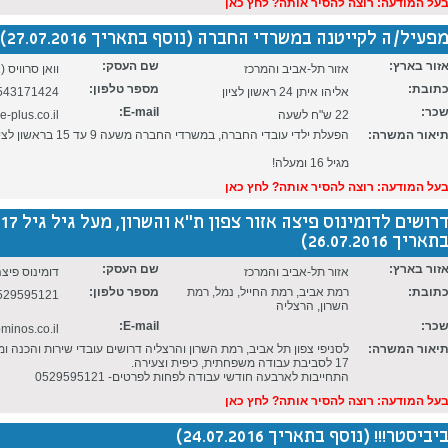
על המודעה: רוצה להסיר אותה? לחץ כאן
פעיל/ה לקייטנה במשרדי החברה (נוסף בתאריך 27.07.2016)
זור בארץ:
שם העסק:
אזור תל-אביב והמרכז
וואן סרוויס 
תובת:
מספר טלפון:
אליהו איתן 24 ראשון לציון
543171424
כר:
E-mail:
22 ש"ח לשעה
-plus.co.il
יאור המשרה:
הפעלת ילדי עובדי החברה, במשרדי החברה משעה 9 עד 15 בראשון לציון.
מגיל 16 ומעלה!
על המודעה: רוצה להסיר אותה? לחץ כאן
תאריך 26.07.2016)
זור בארץ:
שם העסק:
אזור תל-אביב והמרכז
דומינוס פיצה
תובת:
רמת אביב, רמת החייל, נמל, רמת
מספר טלפון:
529595121
השרון, הרצליה
כר:
E-mail:
minos.co.il
יאור המשרה:
לסניפי צפון תל אביב, רמת השרון והרצליה דרושים עובדי שירות והכנה ו
17 לסביבת עבודה משפחתית, כיפית וצעירה.
התחייבות לארבעה חודשי עבודה לפחות לפרטים- 0529595121
על המודעה: רוצה להסיר אותה? לחץ כאן
יביסטר!!! (נוסף בתאריך 24.07.2016)