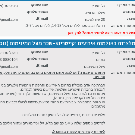
זור בארץ:
שם העסק:
כל הארץ
ביביסיטר (א
תובת:
מספר טלפון:
מעלה אדומים
כר:
E-mail:
20 שח לשעה
gmail.com
יאור המשרה:
דרוש/ה ביביסטר לילדים מגיל 14-18, לילדים מגיל 3-7.
על המודעה: רוצה להסיר אותה? לחץ כאן
לצרות באולמות אירועים וקייטרינג-שכר מעל המינימום (נוסף בתאריך 6
זור בארץ:
שם העסק:
כל הארץ
דאבל סרוויס
תובת:
מספר טלפון:
בת-ים
3-8880104
כר:
E-mail:
מעל המינימום
gmail.com
יאור המשרה:
מחפשים עבודה? אז למה אתם מחכים בואו גם אתם להיות חלק 
סרוויס!
לעבודה בחברות קייטרינג ואולמות אירועים בעיקר לבקרים,
אפשרות גם לערב, שכר מעל המינימום, יש הסעות הלוך חזור (מערים-חולון,
חיפה, תל-מונד/קדימה צורן, נתניה),
או הגעה בתחבורה ציבורית עם החזרי נסיעות,עדיפות לבעלי רכב עם החז
מתגמלים.
מלצרים חייכנים ,רציניים עם / בלי ניסיון בתחום המלצרות.
לפרטים נוספים שלחו SMS עם שם מלא, גיל ועיר מגורים ונחזור אליכם בהקדם האפשרי.
ליצירת קשר ניתן לפנות בsms ל: