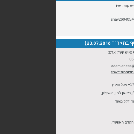
יש קשר: שי)
shay260405@
23.07.201)
 (איש קשר: אדם)
05
adam.aness@
ממשפחת דאבל
חברת כח אדם מובילה בתחום האירועים וההפקות מחפשת מלצרים בני 17+ מכל הארץ
ראשון לציון, אשקלון,
רי דלק מאוד