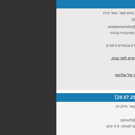
איש קשר: עופר עיני)
0
avidanmenshe@
 מוטיבציה גבוהה
רק גבעתיים ורמת גן
שים לפני צבא.
ה של שלושה
שר: סילביה)
sylnor5
לעבודה במשרדינו דרושה עובדת בעלת ידע באנגלית. עבודה במחשב ועם לקוחות. 3-4 ימים