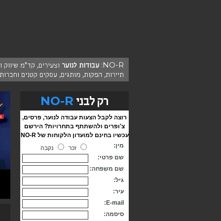
NO-R:
עבודות לנוער
וצעירים, קד"מ שיווק 
תיירות, הפקות, מותגים, עסקים קטנים וחברות
NO-R
רק לבני
רוצה לקבל הצעות עבודה לנוער, פרסים,
צ'ופרים ולהשתתף בתחרויות? הירשם
עכשיו בחינם למועדון הלקוחות של NO-R
מין:
זכר
נקבה
שם פרטי:
שם משפחה:
גיל:
עיר:
E-mail:
סיסמה: