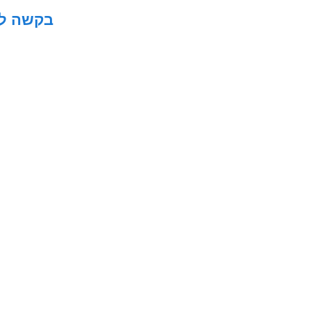
בקשה להס