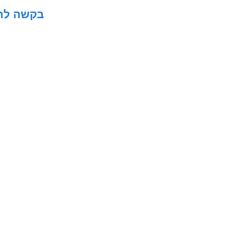
בקשה להס